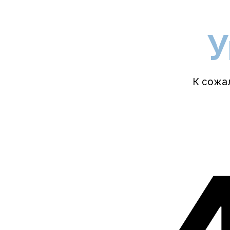
Упс.
К сожалению
или 